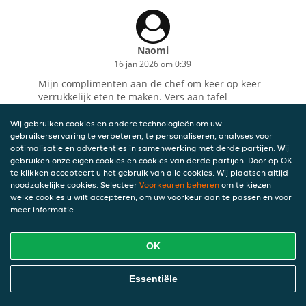
Naomi
16 jan 2026 om 0:39
Mijn complimenten aan de chef om keer op keer
verrukkelijk eten te maken. Vers aan tafel
geserveerd is uiteraard het beste, maar Amatsu
blijft het beste Japanse restaurant van Gent voor
Wij gebruiken cookies en andere technologieën om uw
mij. Zelfs mijn kieskeurige kindjes eten met
gebruikerservaring te verbeteren, te personaliseren, analyses voor
graagte mee! :)
optimalisatie en advertenties in samenwerking met derde partijen. Wij
gebruiken onze eigen cookies en cookies van derde partijen. Door op OK
te klikken accepteert u het gebruik van alle cookies. Wij plaatsen altijd
noodzakelijke cookies. Selecteer
Voorkeuren beheren
om te kiezen
welke cookies u wilt accepteren, om uw voorkeur aan te passen en voor
meer informatie.
OK
Essentiële