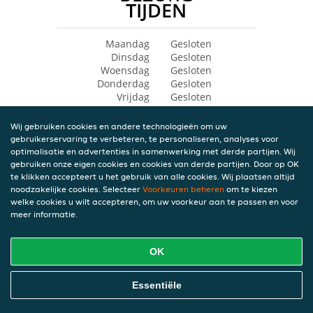
TIJDEN
Maandag
Gesloten
Dinsdag
Gesloten
Woensdag
Gesloten
Donderdag
Gesloten
Vrijdag
Gesloten
Zaterdag
Gesloten
Zondag
Gesloten
Wij gebruiken cookies en andere technologieën om uw
gebruikerservaring te verbeteren, te personaliseren, analyses voor
optimalisatie en advertenties in samenwerking met derde partijen. Wij
gebruiken onze eigen cookies en cookies van derde partijen. Door op OK
te klikken accepteert u het gebruik van alle cookies. Wij plaatsen altijd
noodzakelijke cookies. Selecteer
Voorkeuren beheren
om te kiezen
welke cookies u wilt accepteren, om uw voorkeur aan te passen en voor
meer informatie.
OK
Essentiële